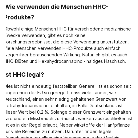
Wie verwenden die Menschen HHC-
Produkte?
Obwohl einige Menschen HHC für verschiedene medizinische
Zwecke verwenden, gibt es noch keine
Forschungsergebnisse, die diese Verwendung unterstützen.
Viele Menschen verwenden HHC-Produkte auch einfach
wegen ihrer berauschenden Wirkung. Natürlich gibt es auch
HHC-Blüten und Hexahydrocannabinol- haltiges Haschisch.
Ist HHC legal?
Dies ist nicht eindeutig feststellbar. Generell ist es schon seit
längerem in der EU so geregelt, dass viele Länder, wie
Deutschland, einen sehr niedrig gehaltenen Grenzwert von
Tetrahydrocannabinol einhalten, im Falle Deutschlands ist
dieser Wert bei 0,2 %. Solange dieser Grenzwert eingehalten
wird und ein Missbrauch zu Rauschzwecken auszuschließen ist,
ist es in der Regel erlaubt, Nebenwirkstoffe der Hanfpflanze
für viele Bereiche zu nutzen. Darunter finden legale
Cannabinoide vor allem eine Verwendung in der Medizin.