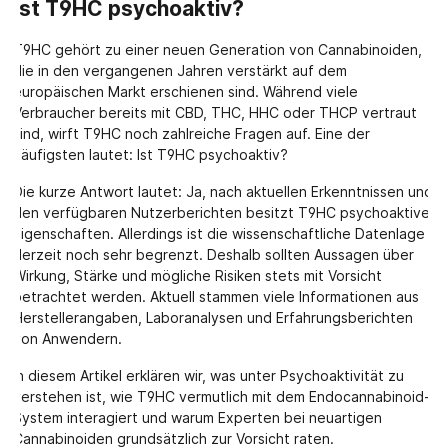
Ist T9HC psychoaktiv?
T9HC gehört zu einer neuen Generation von Cannabinoiden,
die in den vergangenen Jahren verstärkt auf dem
europäischen Markt erschienen sind. Während viele
Verbraucher bereits mit CBD, THC, HHC oder THCP vertraut
sind, wirft T9HC noch zahlreiche Fragen auf. Eine der
häufigsten lautet: Ist T9HC psychoaktiv?
Die kurze Antwort lautet: Ja, nach aktuellen Erkenntnissen und
den verfügbaren Nutzerberichten besitzt T9HC psychoaktive
Eigenschaften. Allerdings ist die wissenschaftliche Datenlage
derzeit noch sehr begrenzt. Deshalb sollten Aussagen über
Wirkung, Stärke und mögliche Risiken stets mit Vorsicht
betrachtet werden. Aktuell stammen viele Informationen aus
Herstellerangaben, Laboranalysen und Erfahrungsberichten
von Anwendern.
In diesem Artikel erklären wir, was unter Psychoaktivität zu
verstehen ist, wie T9HC vermutlich mit dem Endocannabinoid-
System interagiert und warum Experten bei neuartigen
Cannabinoiden grundsätzlich zur Vorsicht raten.